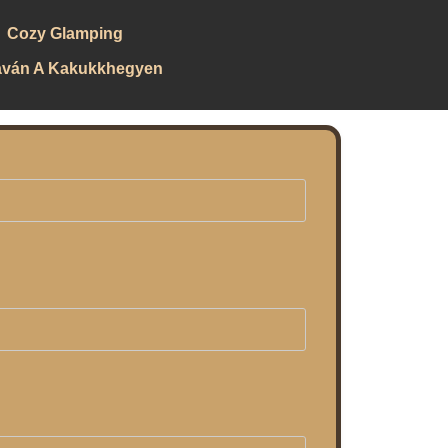
Cozy Glamping
aván A Kakukkhegyen